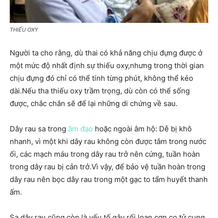
THIẾU OXY
Người ta cho rằng, dù thai có khả năng chịu đựng được ở
một mức độ nhất định sự thiếu oxy,nhưng trong thời gian
chịu đựng đó chỉ có thể tính từng phút, không thể kéo
dài.Nếu tha thiếu oxy trầm trọng, dù còn có thể sống
được, chắc chắn sẽ để lại những di chứng về sau.
Dây rau sa trong
âm đạo
hoặc ngoài âm hộ: Dễ bị khô
nhanh, vì một khi dây rau không còn được tắm trong nước
ối, các mạch máu trong dây rau trở nên cứng, tuần hoàn
trong dây rau bị cản trở.Vì vậy, để bảo vệ tuần hoàn trong
dây rau nên bọc dây rau trong một gạc to tẩm huyết thanh
ấm.
Sa dây rau cũng còn là yếu tố gây rối loạn cơn co tử cung