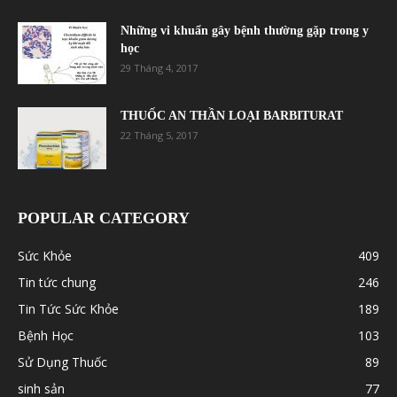
Những vi khuẩn gây bệnh thường gặp trong y
học
29 Tháng 4, 2017
THUỐC AN THẦN LOẠI BARBITURAT
22 Tháng 5, 2017
POPULAR CATEGORY
Sức Khỏe
409
Tin tức chung
246
Tin Tức Sức Khỏe
189
Bệnh Học
103
Sử Dụng Thuốc
89
sinh sản
77