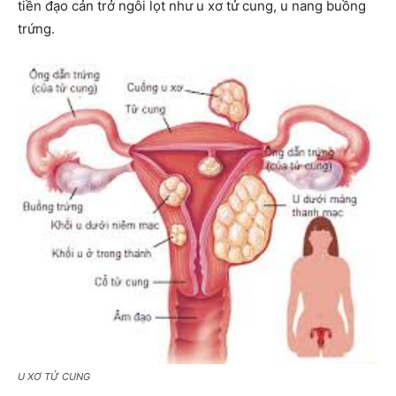
tiền đạo cản trở ngôi lọt như u xơ tử cung, u nang buồng
trứng.
U XƠ TỬ CUNG