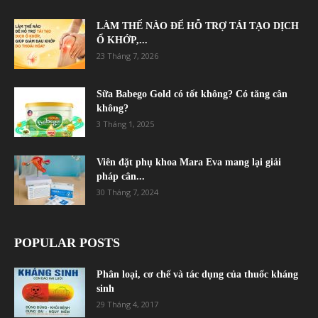
LÀM THẾ NÀO ĐỂ HỖ TRỢ TÁI TẠO DỊCH
Ổ KHỚP,...
23 Tháng 7, 2026
Sữa Babego Gold có tốt không? Có tăng cân
không?
3 Tháng 1, 2025
Viên đặt phụ khoa Mara Eva mang lại giải
pháp cân...
30 Tháng 7, 2024
POPULAR POSTS
Phân loại, cơ chế và tác dụng của thuốc kháng
sinh
29 Tháng 4, 2017