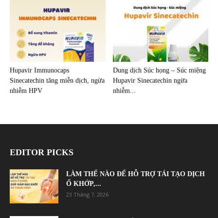
Hupavir Immunocaps
Dung dịch Súc họng – Súc miệng
Sinecatechin tăng miễn dịch, ngừa
Hupavir Sinecatechin ngừa
nhiễm HPV
nhiễm...
EDITOR PICKS
LÀM THẾ NÀO ĐỂ HỖ TRỢ TÁI TẠO DỊCH
Ổ KHỚP,...
23 Tháng 7, 2026