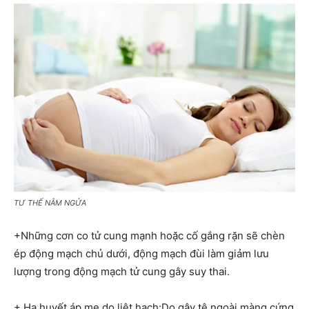
TƯ THẾ NẰM NGỬA
+Những cơn co tử cung mạnh hoặc cố gắng rặn sẽ chèn
ép động mạch chủ dưới, động mạch đùi làm giảm lưu
lượng trong động mạch tử cung gây suy thai.
+ Hạ huyết áp mẹ do liệt hạch:Do gây tê ngoài màng cứng