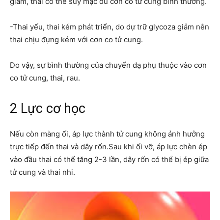
giảm, thai có thể suy mặc dù cơn co tử cung bình thường.
-Thai yếu, thai kém phát triển, do dự trữ glycoza giảm nên
thai chịu đựng kém với cơn co tử cung.
Do vậy, sự bình thường của chuyển dạ phụ thuộc vào cơn
co tử cung, thai, rau.
2 Lực cơ học
Nếu còn màng ối, áp lực thành tử cung không ảnh hưởng
trực tiếp đến thai và dây rốn.Sau khi ối vỡ, áp lực chèn ép
vào đầu thai có thể tăng 2-3 lần, dây rốn có thể bị ép giữa
tử cung và thai nhi.