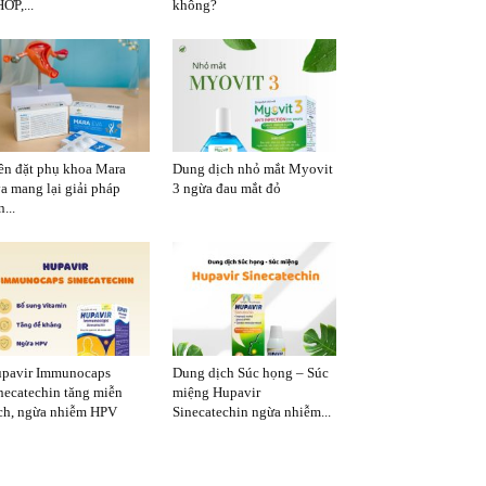
ỚP,...
không?
ên đặt phụ khoa Mara
Dung dịch nhỏ mắt Myovit
a mang lại giải pháp
3 ngừa đau mắt đỏ
...
pavir Immunocaps
Dung dịch Súc họng – Súc
necatechin tăng miễn
miệng Hupavir
ch, ngừa nhiễm HPV
Sinecatechin ngừa nhiễm...