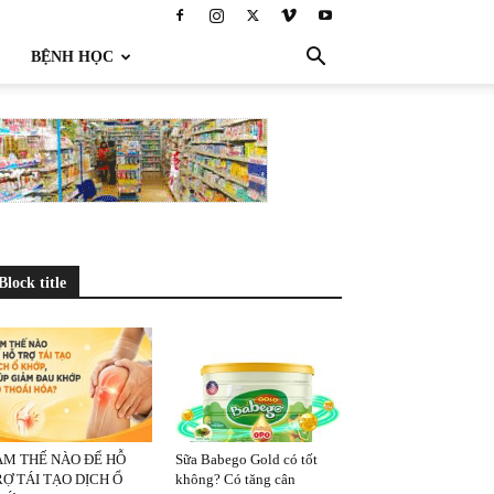
BỆNH HỌC
Block title
ÀM THẾ NÀO ĐỂ HỖ
Sữa Babego Gold có tốt
Ợ TÁI TẠO DỊCH Ổ
không? Có tăng cân