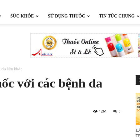
SỨC KHỎE
SỬ DỤNG THUỐC
TIN TỨC CHUNG
 da liễu khác
ốc với các bệnh da
1261
0
L
TR