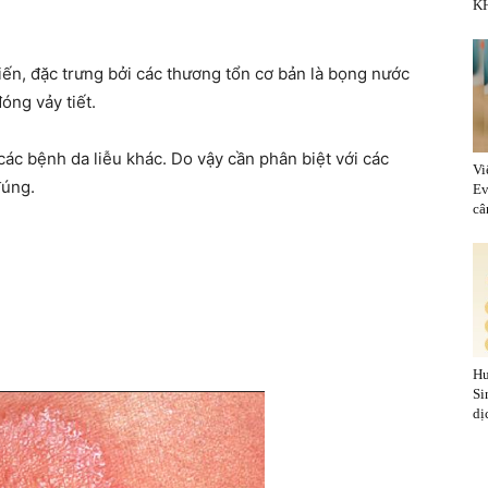
KH
ến, đặc trưng bởi các thương tổn cơ bản là bọng nước
óng vảy tiết.
ác bệnh da liễu khác. Do vậy cần phân biệt với các
Vi
đúng.
Ev
cân
Hu
Si
dị