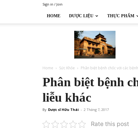
Sign in / Join
HOME
DƯỢC LIỆU
THỰC PHẨM
Đại
học
Dược
Hà
Nội
Home
Sức Khỏe
Phân biệt bệnh chốc với các bệnh
Phân biệt bệnh ch
liễu khác
By
Dược sĩ Hữu Thái
-
2 Tháng 7, 2017
Rate this post