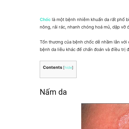
Chốc
là một bệnh nhiễm khuẩn da rất phổ bi
nông, rải rác, nhanh chóng hoá mủ, dập vỡ đ
Tổn thương của bệnh chốc dễ nhầm lẫn với c
bệnh da liễu khác để chẩn đoán và điều trị 
Contents
[
hide
]
Nấm da