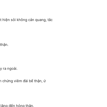
 hiện sỏi không cản quang, tắc
thận.
y ra ngoài.
ến chứng viêm đài bể thận, ứ
m lặng đến hỏng thận.