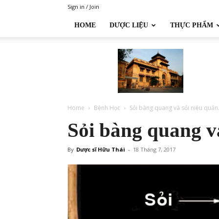
Sign in / Join
HOME
DƯỢC LIỆU
THỰC PHẨM
Đại
học
Dược
Hà
Nội
Home
Bệnh Học
Sỏi bàng quang và sỏi niệu quản
Sỏi bàng quang và
By
Dược sĩ Hữu Thái
-
18 Tháng 7, 2017