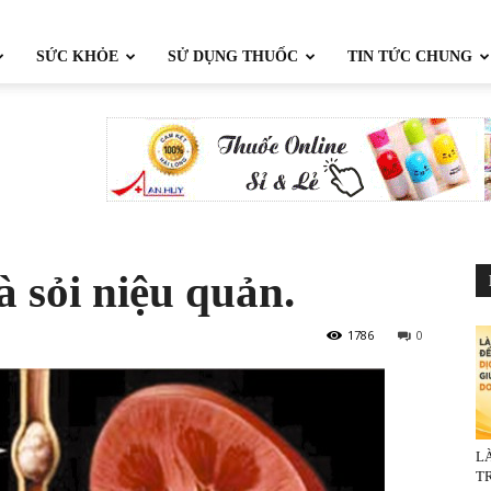
SỨC KHỎE
SỬ DỤNG THUỐC
TIN TỨC CHUNG
.
 sỏi niệu quản.
1786
0
L
TR