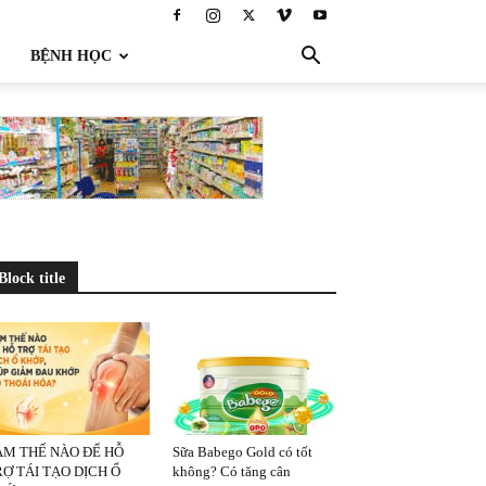
BỆNH HỌC
Block title
ÀM THẾ NÀO ĐỂ HỖ
Sữa Babego Gold có tốt
Ợ TÁI TẠO DỊCH Ổ
không? Có tăng cân