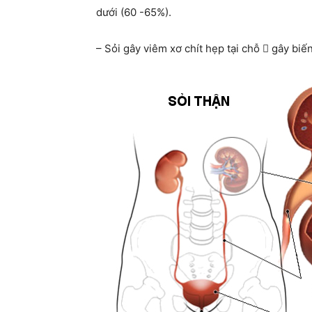
dưới (60 -65%).
– Sỏi gây viêm xơ chít hẹp tại chỗ  gây biế