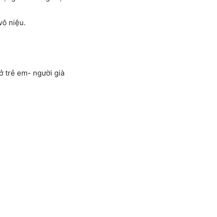
vô niệu.
ở trẻ em- người già