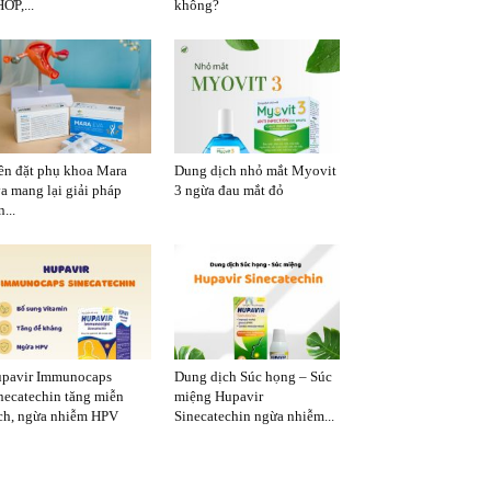
ỚP,...
không?
ên đặt phụ khoa Mara
Dung dịch nhỏ mắt Myovit
a mang lại giải pháp
3 ngừa đau mắt đỏ
...
pavir Immunocaps
Dung dịch Súc họng – Súc
necatechin tăng miễn
miệng Hupavir
ch, ngừa nhiễm HPV
Sinecatechin ngừa nhiễm...