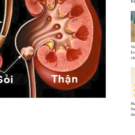
KH
Vi
Ev
cân
Hu
Si
dị