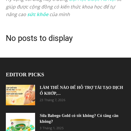
giúp được cộng đồng có kiến thức khoa học để tự
nâng cao
sức khỏe
của mình
No posts to display
EDITOR PICKS
LÀM THẾ NÀO ĐỂ HỖ TRỢ TÁI TẠO DỊCH
Ổ KHỚP,...
23 Tháng 7, 2026
Sữa Babego Gold có tốt không? Có tăng cân
không?
3 Tháng 1, 2025