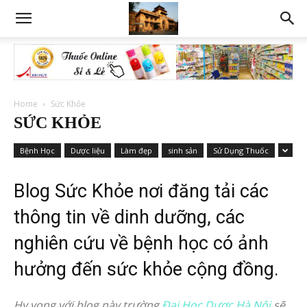
Home
Sức Khỏe
SỨC KHỎE
Bệnh Học
Dược liệu
Làm đẹp
sinh sản
Sử Dụng Thuốc
Blog Sức Khỏe nơi đăng tải các
thông tin về dinh dưỡng, các
nghiên cứu về bệnh học có ảnh
hưởng đến sức khỏe cộng đồng.
Hy vọng với blog này trường
Đại Học Dược Hà Nội
sẽ