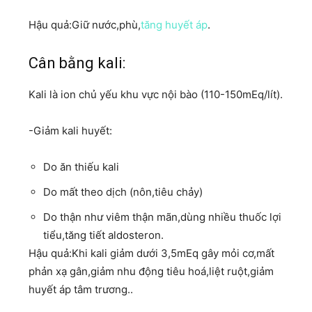
Hậu quả:Giữ nước,phù,
tăng huyết áp
.
Cân bằng kali:
Kali là ion chủ yếu khu vực nội bào (110-150mEq/lít).
-Giảm kali huyết:
Do ăn thiếu kali
Do mất theo dịch (nôn,tiêu chảy)
Do thận như viêm thận mãn,dùng nhiều thuốc lợi
tiểu,tăng tiết aldosteron.
Hậu quả:Khi kali giảm dưới 3,5mEq gây mỏi cơ,mất
phản xạ gân,giảm nhu động tiêu hoá,liệt ruột,giảm
huyết áp tâm trương..