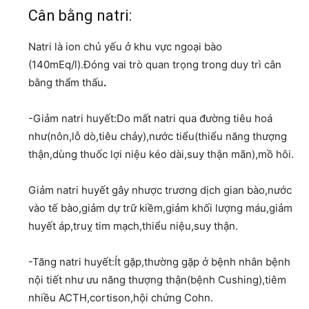
Cân bằng natri:
Natri là ion chủ yếu ở khu vực ngoại bào
(140mEq/l).Đóng vai trò quan trọng trong duy trì cân
bằng thẩm thấu
.
-Giảm natri huyết:Do mất natri qua đường tiêu hoá
như(nôn,lỗ dò,tiêu chảy),nước tiểu(thiểu năng thượng
thận,dùng thuốc lợi niệu kéo dài,suy thận mãn),mồ hôi.
Giảm natri huyết gây nhược trương dịch gian bào,nước
vào tế bào,giảm dự trữ kiềm,giảm khối lượng máu,giảm
huyết áp,truỵ tim mạch,thiểu niệu,suy thận.
-Tăng natri huyết:Ít gặp,thường gặp ở bệnh nhân bệnh
nội tiết như ưu năng thượng thận(bệnh Cushing),tiêm
nhiều ACTH,cortison,hội chứng Cohn.