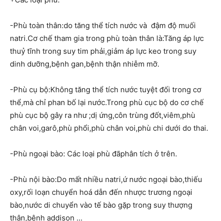
-Phù toàn thân:do tăng thể tích nước và đậm độ muối
natri.Cơ chế tham gia trong phù toàn thân là:Tăng áp lực
thuỷ tĩnh trong suy tim phải,giảm áp lực keo trong suy
dinh dưỡng,bệnh gan,bệnh thận nhiễm mỡ.
-Phù cụ bộ:Không tăng thể tích nước tuyệt đối trong cơ
thể,mà chỉ phan bố lại nước.Trong phù cục bộ do cơ chế
phù cục bộ gây ra như ;dị ứng,côn trùng đốt,viêm,phù
chân voi,garô,phù phổi,phù chân voi,phù chi dưới do thai.
-Phù ngoại bào: Các loại phù đãphân tích ở trên.
-Phù nội bào:Do mất nhiều natri,ứ nước ngoại bào,thiếu
oxy,rối loạn chuyển hoá dẫn đến nhược trương ngoại
bào,nước di chuyển vào tế bào gặp trong suy thượng
thận,bệnh addison …