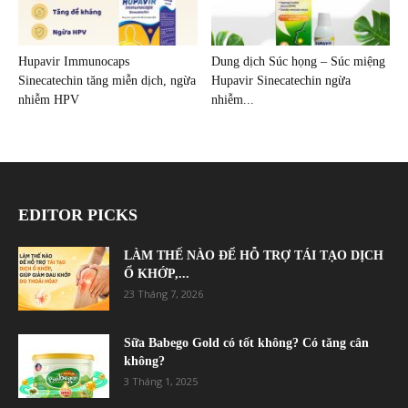
Hupavir Immunocaps
Dung dịch Súc họng – Súc miệng
Sinecatechin tăng miễn dịch, ngừa
Hupavir Sinecatechin ngừa
nhiễm HPV
nhiễm...
EDITOR PICKS
LÀM THẾ NÀO ĐỂ HỖ TRỢ TÁI TẠO DỊCH
Ổ KHỚP,...
23 Tháng 7, 2026
Sữa Babego Gold có tốt không? Có tăng cân
không?
3 Tháng 1, 2025