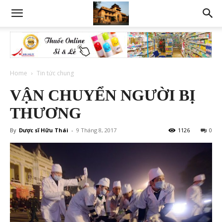
Home
Tin tức chung
VẬN CHUYỂN NGƯỜI BỊ
THƯƠNG
By
Dược sĩ Hữu Thái
-
9 Tháng 8, 2017
1126
0