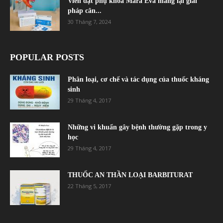
Viên đặt phụ khoa Mara Eva mang lại giải
pháp cân...
30 Tháng 7, 2024
POPULAR POSTS
Phân loại, cơ chế và tác dụng của thuốc kháng
sinh
29 Tháng 4, 2017
Những vi khuẩn gây bệnh thường gặp trong y
học
29 Tháng 4, 2017
THUỐC AN THẦN LOẠI BARBITURAT
22 Tháng 5, 2017