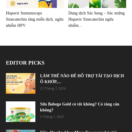
Hupavir Immunocaps
Dung dịch Súc họng – Súc miệng
Sinecatechin tăng miễn dịch, ngừa
Hupavir Sinecatechin ngừa
nhiễm HPV
nhiễm...
EDITOR PICKS
LÀM THẾ NÀO ĐỂ HỖ TRỢ TÁI TẠO DỊCH
Ổ KHỚP,...
23 Tháng 7, 2026
Sữa Babego Gold có tốt không? Có tăng cân
không?
3 Tháng 1, 2025