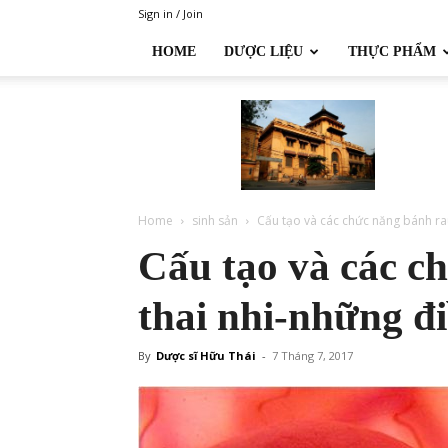
Sign in / Join
HOME
DƯỢC LIỆU
THỰC PHẨM
Đại
học
Dược
Hà
Nội
Home
sinh sản
Cấu tạo và các chức năng bánh rau
Cấu tạo và các c
thai nhi-những đi
By
Dược sĩ Hữu Thái
-
7 Tháng 7, 2017