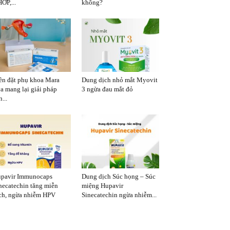
ỚP,...
không?
ên đặt phụ khoa Mara
Dung dịch nhỏ mắt Myovit
a mang lại giải pháp
3 ngừa đau mắt đỏ
...
pavir Immunocaps
Dung dịch Súc họng – Súc
necatechin tăng miễn
miệng Hupavir
ch, ngừa nhiễm HPV
Sinecatechin ngừa nhiễm...