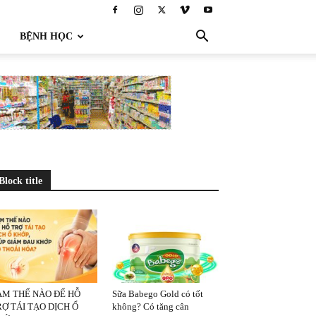
BỆNH HỌC
Block title
ÀM THẾ NÀO ĐỂ HỖ
Sữa Babego Gold có tốt
Ợ TÁI TẠO DỊCH Ổ
không? Có tăng cân