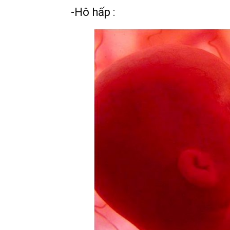
-Hô hấp :