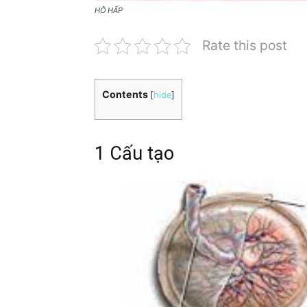
HÔ HẤP
Rate this post
Contents
[
hide
]
1 Cấu tạo