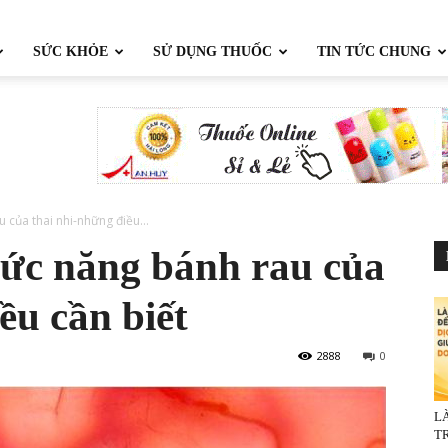
SỨC KHỎE
SỬ DỤNG THUỐC
TIN TỨC CHUNG
 của thai nhi-những điều...
hức năng bánh rau của
ều cần biết
2888
0
L
TR