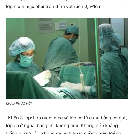
lớp niêm mạc phải trên đỉnh vết rách 0,5-1cm.
KHÂU PHỤC HỒI
-Khâu 3 lớp: Lớp niêm mạc và lớp cơ tử cung bằng catgut,
lớp da ở ngoài băng chỉ không tiêu; Không để khoảng
trống giữa 2 lớp, không để lệch hoặc chồng mép.Riêng