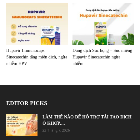
Hupavir Immunocaps
Dung dịch Súc họng – Súc miệng
Sinecatechin tăng miễn dịch, ngừa
Hupavir Sinecatechin ngừa
nhiễm HPV
nhiễm...
EDITOR PICKS
LÀM THẾ NÀO ĐỂ HỖ TRỢ TÁI TẠO DỊCH
Ổ KHỚP,...
23 Tháng 7, 2026