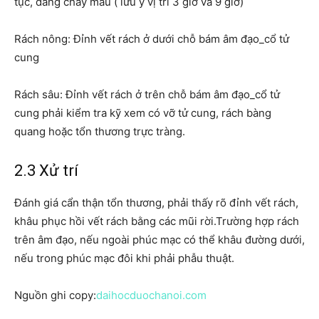
tục, đang chảy máu ( lưu ý vị trí 3 giờ và 9 giờ)
Rách nông: Đỉnh vết rách ở dưới chỗ bám âm đạo_cổ tử
cung
Rách sâu: Đỉnh vết rách ở trên chỗ bám âm đạo_cổ tử
cung phải kiểm tra kỹ xem có vỡ tử cung, rách bàng
quang hoặc tổn thương trực tràng.
2.3 Xử trí
Đánh giá cẩn thận tổn thương, phải thấy rõ đỉnh vết rách,
khâu phục hồi vết rách bằng các mũi rời.Trường hợp rách
trên âm đạo, nếu ngoài phúc mạc có thể khâu đường dưới,
nếu trong phúc mạc đôi khi phải phẫu thuật.
Nguồn ghi copy:
daihocduochanoi.com