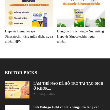
Hupavir Immunocaps
Dung dịch Súc họng – Súc miệng
Sinecatechin tăng miễn dịch, ngừa
Hupavir Sinecatechin ngừa
nhiễm HPV
nhiễm...
EDITOR PICKS
LÀM THẾ NÀO ĐỂ HỖ TRỢ TÁI TẠO DỊCH
Ổ KHỚP,...
23 Tháng 7, 2026
Sữa Babego Gold có tốt không? Có tăng cân