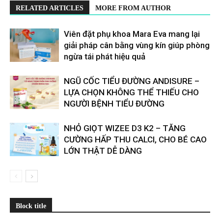
RELATED ARTICLES
MORE FROM AUTHOR
Viên đặt phụ khoa Mara Eva mang lại
giải pháp cân bằng vùng kín giúp phòng
ngừa tái phát hiệu quả
​​NGŨ CỐC TIỂU ĐƯỜNG ANDISURE –
LỰA CHỌN KHÔNG THỂ THIẾU CHO
NGƯỜI BỆNH TIỂU ĐƯỜNG
NHỎ GIỌT WIZEE D3 K2 – TĂNG
CƯỜNG HẤP THU CALCI, CHO BÉ CAO
LỚN THẬT DỄ DÀNG
Block title