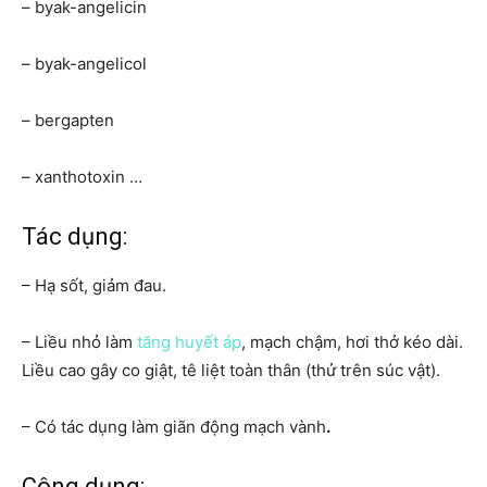
– byak-angelicin
– byak-angelicol
– bergapten
– xanthotoxin …
Tác dụng:
– Hạ sốt, giảm đau.
– Liều nhỏ làm
tăng huyết áp
, mạch chậm, hơi thở kéo dài.
Liều cao gây co giật, tê liệt toàn thân (thử trên súc vật).
– Có tác dụng làm giãn động mạch vành
.
Công dụng: