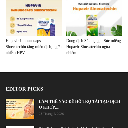
Hupavir Immunocaps
Dung dịch Súc họng – Súc miệng
Sinecatechin tăng miễn dịch, ngừa
Hupavir Sinecatechin ngừa
nhiễm HPV
nhiễm...
EDITOR PICKS
LÀM THẾ NÀO ĐỂ HỖ TRỢ TÁI TẠO DỊCH
Ổ KHỚP,...
23 Tháng 7, 2026