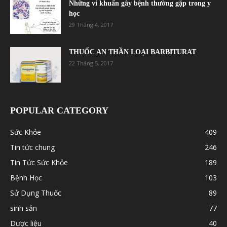
Những vi khuẩn gây bệnh thường gặp trong y
học
29 Tháng 4, 2017
THUỐC AN THẦN LOẠI BARBITURAT
22 Tháng 5, 2017
POPULAR CATEGORY
Sức Khỏe
409
Tin tức chung
246
Tin Tức Sức Khỏe
189
Bệnh Học
103
Sử Dụng Thuốc
89
sinh sản
77
Dược liệu
40