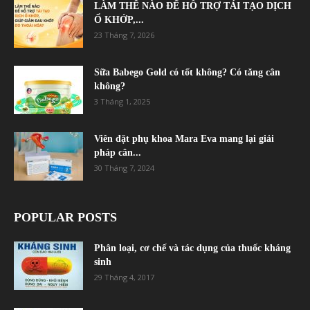
LÀM THẾ NÀO ĐỂ HỖ TRỢ TÁI TẠO DỊCH
Ổ KHỚP,...
23 Tháng 7, 2026
Sữa Babego Gold có tốt không? Có tăng cân
không?
3 Tháng 1, 2025
Viên đặt phụ khoa Mara Eva mang lại giải
pháp cân...
30 Tháng 7, 2024
POPULAR POSTS
Phân loại, cơ chế và tác dụng của thuốc kháng
sinh
29 Tháng 4, 2017