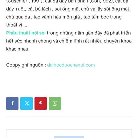
(Cuschieri, 1991), cắt dạ dày bán phần (Goh,1992), cắt dạ
dày-ruột, cắt bỏ lách , soi ống mật chủ và lấy sỏi ống mật
chủ qua da , tạo vành hậu môn giả , tạo tấm bọc trong
thoát vị …
Phẫu thuật nội soi
trong những năm gần đây đã phát triển
hết sức nhanh chóng và chiếm lĩnh rất nhiều chuyên khoa
khác nhau.
Coppy ghi nguồn :
daihocduochanoi.com