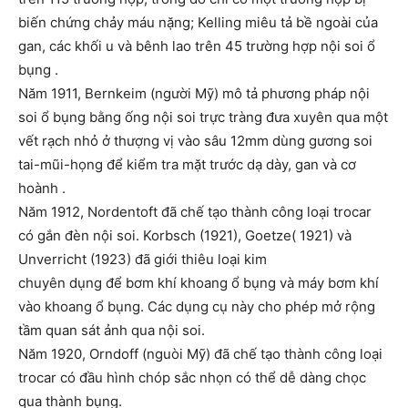
biến chứng chảy máu nặng; Kelling miêu tả bề ngoài của
gan, các khối u và bênh lao trên 45 trường hợp nội soi ổ
bụng .
Năm 1911, Bernkeim (người Mỹ) mô tả phương pháp nội
soi ổ bụng bằng ống nội soi trực tràng đưa xuyên qua một
vết rạch nhỏ ở thượng vị vào sâu 12mm dùng gương soi
tai-mũi-họng để kiểm tra mặt trước dạ dày, gan và cơ
hoành .
Năm 1912, Nordentoft đã chế tạo thành công loại trocar
có gắn đèn nội soi. Korbsch (1921), Goetze( 1921) và
Unverricht (1923) đã giới thiêu loại kim
chuyên dụng để bơm khí khoang ổ bụng và máy bơm khí
vào khoang ổ bụng. Các dụng cụ này cho phép mở rộng
tầm quan sát ảnh qua nội soi.
Năm 1920, Orndoff (nguòi Mỹ) đã chế tạo thành công loại
trocar có đầu hình chóp sắc nhọn có thể dễ dàng chọc
qua thành bụng.