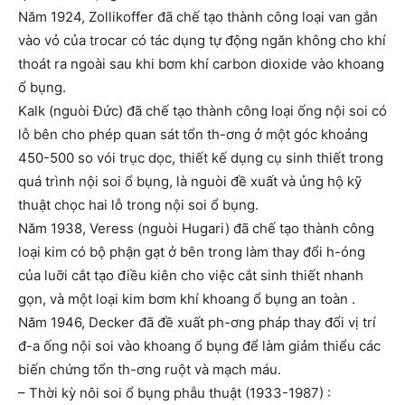
Năm 1924, Zollikoffer đã chế tạo thành công loại van gắn
vào vỏ của trocar có tác dụng tự động ngăn không cho khí
thoát ra ngoài sau khi bơm khí carbon dioxide vào khoang
ổ bụng.
Kalk (nguòi Đức) đã chế tạo thành công loại ống nội soi có
lỗ bên cho phép quan sát tổn th-ơng ở một góc khoảng
450-500 so vói trục dọc, thiết kế dụng cụ sinh thiết trong
quá trình nội soi ổ bụng, là nguòi đề xuất và ủng hộ kỹ
thuật chọc hai lỗ trong nội soi ổ bụng.
Năm 1938, Veress (nguòi Hugari) đã chế tạo thành công
loại kim có bộ phận gạt ở bên trong làm thay đổi h-óng
của luỡi cắt tạo điều kiên cho việc cắt sinh thiết nhanh
gọn, và một loại kim bơm khí khoang ổ bụng an toàn .
Năm 1946, Decker đã đề xuất ph-ơng pháp thay đổi vị trí
đ-a ống nội soi vào khoang ổ bụng để làm giảm thiểu các
biến chứng tổn th-ơng ruột và mạch máu.
– Thời kỳ nôi soi ổ bụng phẫu thuật (1933-1987) :