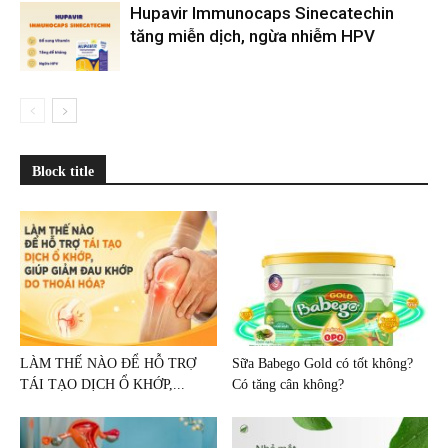
Hupavir Immunocaps Sinecatechin
tăng miễn dịch, ngừa nhiễm HPV
Block title
LÀM THẾ NÀO ĐỂ HỖ TRỢ
Sữa Babego Gold có tốt không?
TÁI TẠO DỊCH Ổ KHỚP,...
Có tăng cân không?