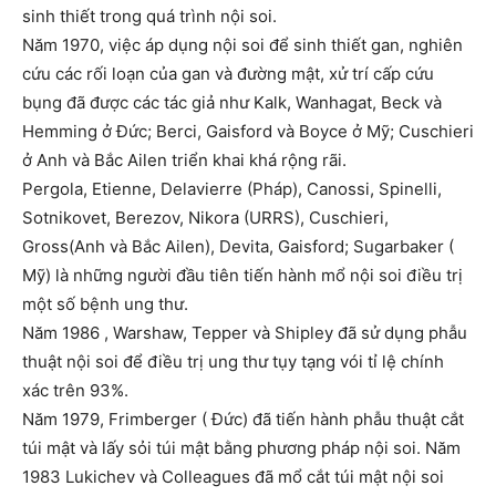
sinh thiết trong quá trình nội soi.
Năm 1970, việc áp dụng nội soi để sinh thiết gan, nghiên
cứu các rối loạn của gan và đường mật, xử trí cấp cứu
bụng đã được các tác giả như Kalk, Wanhagat, Beck và
Hemming ở Đức; Berci, Gaisford và Boyce ở Mỹ; Cuschieri
ở Anh và Bắc Ailen triển khai khá rộng rãi.
Pergola, Etienne, Delavierre (Pháp), Canossi, Spinelli,
Sotnikovet, Berezov, Nikora (URRS), Cuschieri,
Gross(Anh và Bắc Ailen), Devita, Gaisford; Sugarbaker (
Mỹ) là những người đầu tiên tiến hành mổ nội soi điều trị
một số bệnh ung thư.
Năm 1986 , Warshaw, Tepper và Shipley đã sử dụng phẫu
thuật nội soi để điều trị ung thư tụy tạng vói tỉ lệ chính
xác trên 93%.
Năm 1979, Frimberger ( Đức) đã tiến hành phẫu thuật cắt
túi mật và lấy sỏi túi mật bằng phương pháp nội soi. Năm
1983 Lukichev và Colleagues đã mổ cắt túi mật nội soi