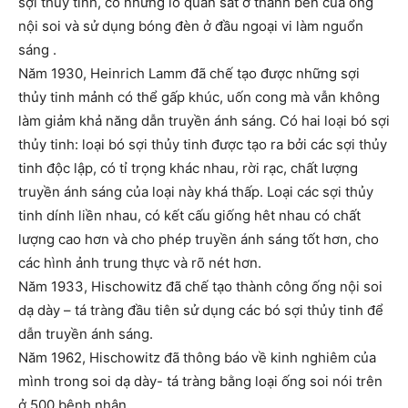
sợi thủy tinh, có những lỗ quan sát ở thành bên của ống
nội soi và sử dụng bóng đèn ở đầu ngoại vi làm nguổn
sáng .
Năm 1930, Heinrich Lamm đã chế tạo được những sợi
thủy tinh mảnh có thể gấp khúc, uốn cong mà vẫn không
làm giảm khả năng dẫn truyền ánh sáng. Có hai loại bó sợi
thủy tinh: loại bó sợi thủy tinh được tạo ra bởi các sợi thủy
tinh độc lập, có tỉ trọng khác nhau, rời rạc, chất lượng
truyền ánh sáng của loại này khá thấp. Loại các sợi thủy
tinh dính liền nhau, có kết cấu giống hêt nhau có chất
lượng cao hơn và cho phép truyền ánh sáng tốt hơn, cho
các hình ảnh trung thực và rõ nét hơn.
Năm 1933, Hischowitz đã chế tạo thành công ống nội soi
dạ dày – tá tràng đầu tiên sử dụng các bó sợi thủy tinh để
dẫn truyền ánh sáng.
Năm 1962, Hischowitz đã thông báo về kinh nghiêm của
mình trong soi dạ dày- tá tràng bằng loại ống soi nói trên
ở 500 bênh nhân.