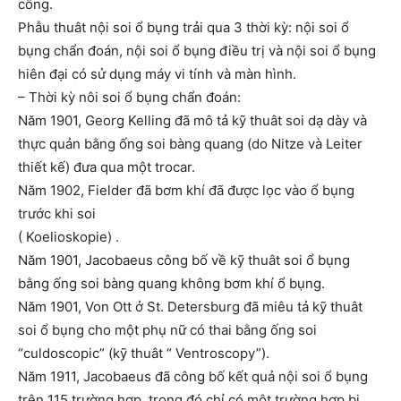
công.
Phẫu thuât nội soi ổ bụng trải qua 3 thời kỳ: nội soi ổ
bụng chẩn đoán, nội soi ổ bụng điều trị và nội soi ổ bụng
hiên đại có sử dụng máy vi tính và màn hình.
– Thời kỳ nôi soi ổ bụng chẩn đoán:
Năm 1901, Georg Kelling đã mô tả kỹ thuât soi dạ dày và
thực quản bằng ống soi bàng quang (do Nitze và Leiter
thiết kế) đưa qua một trocar.
Năm 1902, Fielder đã bơm khí đã được lọc vào ổ bụng
trước khi soi
( Koelioskopie) .
Năm 1901, Jacobaeus công bố về kỹ thuât soi ổ bụng
bằng ống soi bàng quang không bơm khí ổ bụng.
Năm 1901, Von Ott ở St. Detersburg đã miêu tả kỹ thuât
soi ổ bụng cho một phụ nữ có thai bằng ống soi
“culdoscopic” (kỹ thuât “ Ventroscopy”).
Năm 1911, Jacobaeus đã công bố kết quả nội soi ổ bụng
trên 115 trường hợp, trong đó chỉ có một trường hợp bị