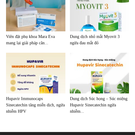
Viên đặt phụ khoa Mara Eva
Dung dịch nhỏ mắt Myovit 3
mang lại giải pháp cân...
ngừa đau mắt đỏ
Hupavir Immunocaps
Dung dịch Súc họng – Súc miệng
Sinecatechin tăng miễn dịch, ngừa
Hupavir Sinecatechin ngừa
nhiễm HPV
nhiễm...