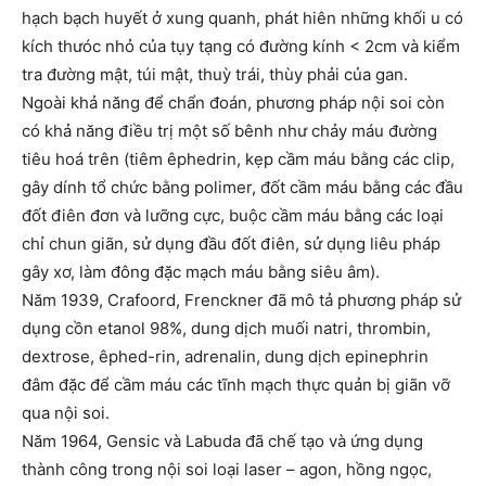
hạch bạch huyết ở xung quanh, phát hiên những khối u có
kích thưóc nhỏ của tụy tạng có đường kính < 2cm và kiểm
tra đường mật, túi mật, thuỳ trái, thùy phải của gan.
Ngoài khả năng để chẩn đoán, phương pháp nội soi còn
có khả năng điều trị một số bênh như chảy máu đường
tiêu hoá trên (tiêm êphedrin, kẹp cầm máu bằng các clip,
gây dính tổ chức bằng polimer, đốt cầm máu bằng các đầu
đốt điên đơn và lưỡng cực, buộc cầm máu bằng các loại
chỉ chun giãn, sử dụng đầu đốt điên, sử dụng liêu pháp
gây xơ, làm đông đặc mạch máu bằng siêu âm).
Năm 1939, Crafoord, Frenckner đã mô tả phương pháp sử
dụng cồn etanol 98%, dung dịch muối natri, thrombin,
dextrose, êphed-rin, adrenalin, dung dịch epinephrin
đâm đặc để cầm máu các tĩnh mạch thực quản bị giãn vỡ
qua nội soi.
Năm 1964, Gensic và Labuda đã chế tạo và ứng dụng
thành công trong nội soi loại laser – agon, hồng ngọc,