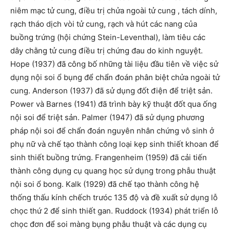
niêm mạc tử cung, điều trị chửa ngoài tử cung , tách dính,
rạch tháo dịch vòi tử cung, rạch và hút các nang của
buồng trứng (hội chứng Stein-Leventhal), làm tiêu các
dây chằng tử cung điều trị chứng đau do kinh nguyệt.
Hope (1937) đã công bố những tài liệu đầu tiên về việc sử
dụng nội soi ổ bụng để chẩn đoán phân biệt chửa ngoài tử
cung. Anderson (1937) đã sử dụng đốt điện để triệt sản.
Power và Barnes (1941) đã trình bày kỹ thuật đốt qua ống
nội soi để triệt sản. Palmer (1947) đã sử dụng phương
pháp nội soi để chẩn đoán nguyên nhân chứng vô sinh ở
phụ nữ và chế tạo thành công loại kẹp sinh thiết khoan để
sinh thiết buồng trứng. Frangenheim (1959) đã cải tiến
thành công dụng cụ quang học sử dụng trong phẫu thuật
nội soi ổ bong. Kalk (1929) đã chế tạo thành công hệ
thống thấu kính chếch trưóc 135 độ và đề xuất sử dụng lỗ
chọc thứ 2 để sinh thiết gan. Ruddock (1934) phát triển lỗ
chọc đơn để soi màng bụng phẫu thuật và các dụng cụ