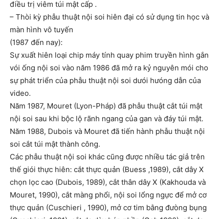
điều trị viêm túi mật cấp .
– Thòi kỳ phẫu thuật nội soi hiên đại có sử dụng tin học và
màn hình vô tuyến
(1987 đến nay):
Sự xuất hiên loại chip máy tính quay phim truyền hình gắn
vói ống nội soi vào năm 1986 đã mở ra kỷ nguyên mói cho
sự phát triển của phẫu thuật nội soi dưói hưóng dẫn của
video.
Năm 1987, Mouret (Lyon-Pháp) đã phẫu thuật cắt túi mật
nội soi sau khi bộc lộ rãnh ngang của gan và đáy túi mật.
Năm 1988, Dubois và Mouret đã tiến hành phẫu thuật nội
soi cắt túi mật thành công.
Các phẫu thuật nội soi khác cũng được nhiều tác giả trên
thế giói thực hiên: cắt thực quản (Buess ,1989), cắt dây X
chọn lọc cao (Dubois, 1989), cắt thân dây X (Kakhouda và
Mouret, 1990), cắt màng phổi, nội soi lổng ngực để mở cơ
thực quản (Cuschieri , 1990), mở cơ tim bằng đưòng bụng