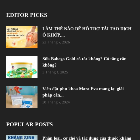
EDITOR PICKS
LÀM THẾ NÀO ĐỂ HỖ TRỢ TÁI TẠO DỊCH
Ổ KHỚP,...
23 Tháng 7, 2026
Sữa Babego Gold có tốt không? Có tăng cân
không?
3 Tháng 1, 2025
Viên đặt phụ khoa Mara Eva mang lại giải
pháp cân...
30 Tháng 7, 2024
POPULAR POSTS
Phân loại, cơ chế và tác dụng của thuốc kháng