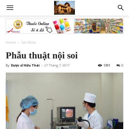
Home
Sức Khỏe
Phẫu thuật nội soi
By
Dược sĩ Hữu Thái
-
27 Tháng 7, 2017
1391
0