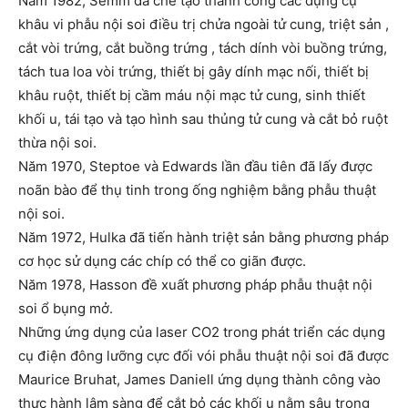
Năm 1982, Semm đã chế tạo thành công các dụng cụ
khâu vi phẫu nội soi điều trị chửa ngoài tử cung, triệt sản ,
cắt vòi trứng, cắt buồng trứng , tách dính vòi buồng trứng,
tách tua loa vòi trứng, thiết bị gây dính mạc nối, thiết bị
khâu ruột, thiết bị cầm máu nội mạc tử cung, sinh thiết
khối u, tái tạo và tạo hình sau thủng tử cung và cắt bỏ ruột
thừa nội soi.
Năm 1970, Steptoe và Edwards lần đầu tiên đã lấy được
noãn bào để thụ tinh trong ống nghiệm bằng phẫu thuật
nội soi.
Năm 1972, Hulka đã tiến hành triệt sản bằng phương pháp
cơ học sử dụng các chíp có thể co giãn được.
Năm 1978, Hasson đề xuất phương pháp phẫu thuật nội
soi ổ bụng mở.
Những ứng dụng của laser CO2 trong phát triển các dụng
cụ điện đông lưỡng cực đối vói phẫu thuật nội soi đã được
Maurice Bruhat, James Daniell ứng dụng thành công vào
thực hành lâm sàng để cắt bỏ các khối u nằm sâu trong