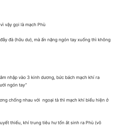
 vì vậy gọi là mạch Phù
đẫy đà (hữu dư), mà ấn nặng ngón tay xuống thì không
í xâm nhập vào 3 kinh dương, bức bách mạch khí ra
dưới ngón tay”
dương chống nhau với ngoại tà thì mạch khí biểu hiện ở
ết thiếu, khí trung tiêu hư tổn ắt sinh ra Phù (vô