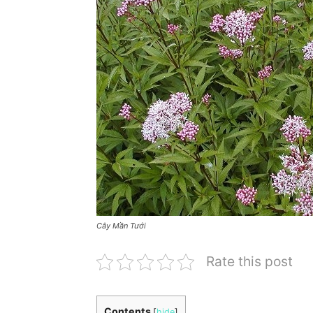
Cây Mần Tưới
Rate this post
Contents
[
hide
]