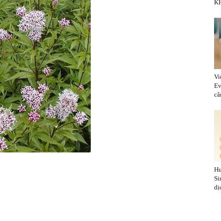
KH
Vi
Ev
cân
Hu
Si
dị