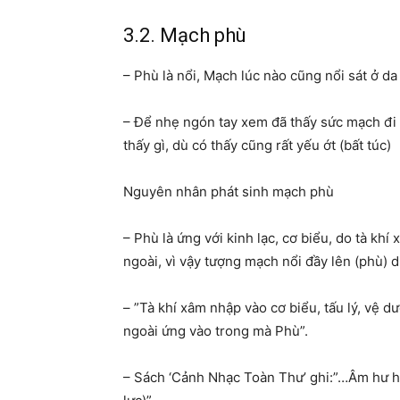
3.2. Mạch phù
– Phù là nổi, Mạch lúc nào cũng nổi sát ở da
– Để nhẹ ngón tay xem đã thấy sức mạch đi 
thấy gì, dù có thấy cũng rất yếu ớt (bất túc)
Nguyên nhân phát sinh mạch phù
– Phù là ứng với kinh lạc, cơ biểu, do tà kh
ngoài, vì vậy tượng mạch nổi đầy lên (phù) 
– ”Tà khí xâm nhập vào cơ biểu, tấu lý, vệ 
ngoài ứng vào trong mà Phù”.
– Sách ‘Cảnh Nhạc Toàn Thư’ ghi:”…Âm hư huy