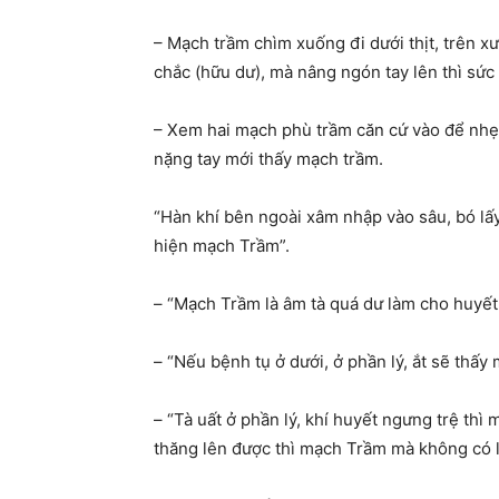
– Mạch trầm chìm xuống đi dưới thịt, trên 
chắc (hữu dư), mà nâng ngón tay lên thì sức
– Xem hai mạch phù trầm căn cứ vào để nhẹ 
nặng tay mới thấy mạch trầm.
“Hàn khí bên ngoài xâm nhập vào sâu, bó lấy
hiện mạch Trầm”.
– “Mạch Trầm là âm tà quá dư làm cho huyế
– “Nếu bệnh tụ ở dưới, ở phần lý, ắt sẽ thấy
– “Tà uất ở phần lý, khí huyết ngưng trệ t
thăng lên được thì mạch Trầm mà không có l