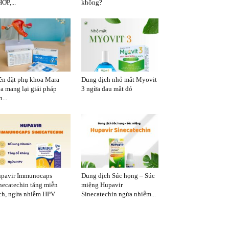
ỚP,...
không?
ên đặt phụ khoa Mara
Dung dịch nhỏ mắt Myovit
a mang lại giải pháp
3 ngừa đau mắt đỏ
...
pavir Immunocaps
Dung dịch Súc họng – Súc
necatechin tăng miễn
miệng Hupavir
ch, ngừa nhiễm HPV
Sinecatechin ngừa nhiễm...