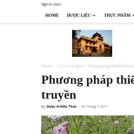
Sign in / Join
HOME
DƯỢC LIỆU
THỰC PHẨM
Đại
học
Dược
Hà
Nội
Home
Y học cổ truyền
Phương pháp thiết chẩn tro
Phương pháp thiế
truyền
By
Dược sĩ Hữu Thái
-
26 Tháng 7, 2017