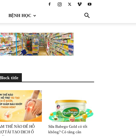
BỆNH HỌC
Block title
ÀM THẾ NÀO ĐỂ HỖ
Sữa Babego Gold có tốt
Ợ TÁI TẠO DỊCH Ổ
không? Có tăng cân