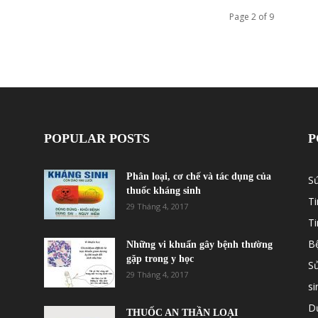
Page 2 of 9
POPULAR POSTS
P
Phân loại, cơ chế và tác dụng của
S
thuốc kháng sinh
Ti
29 Tháng 4, 2017
T
B
Những vi khuẩn gây bệnh thường
gặp trong y học
S
29 Tháng 4, 2017
si
Dư
THUỐC AN THẦN LOẠI