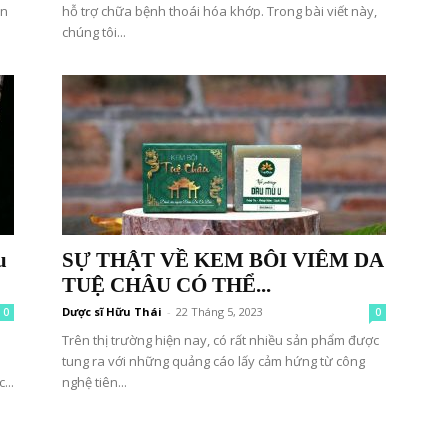
ản
hỗ trợ chữa bệnh thoái hóa khớp. Trong bài viết này,
chúng tôi...
u
SỰ THẬT VỀ KEM BÔI VIÊM DA
TUỆ CHÂU CÓ THỂ...
Dược sĩ Hữu Thái
-
22 Tháng 5, 2023
0
0
Trên thị trường hiện nay, có rất nhiều sản phẩm được
tung ra với những quảng cáo lấy cảm hứng từ công
...
nghệ tiên...