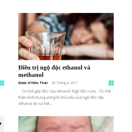
Điều trị ngộ độc ethanol và
methanol
Dược sĩ Hữu Thái
-
30 Tháng 6, 2017
0
0
Cơ chế gây độc của ethanol: Ngộ độc rượu Ức chế
thần kinh trung ương là chủ yếu của ngộ độc cấp
ethanol do sự kết...