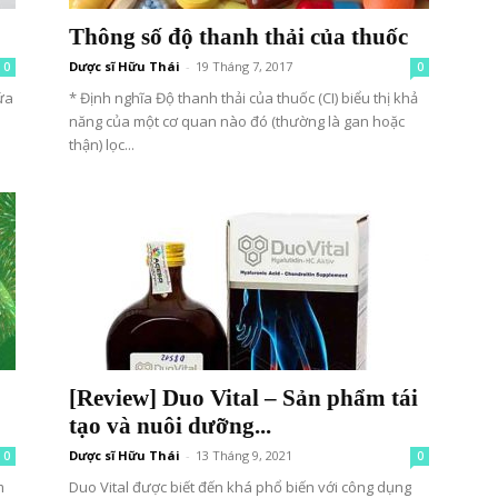
Thông số độ thanh thải của thuốc
Dược sĩ Hữu Thái
-
19 Tháng 7, 2017
0
0
ứa
* Định nghĩa Độ thanh thải của thuốc (CI) biểu thị khả
năng của một cơ quan nào đó (thường là gan hoặc
thận) lọc...
[Review] Duo Vital – Sản phẩm tái
tạo và nuôi dưỡng...
Dược sĩ Hữu Thái
-
13 Tháng 9, 2021
0
0
m
Duo Vital được biết đến khá phổ biến với công dụng