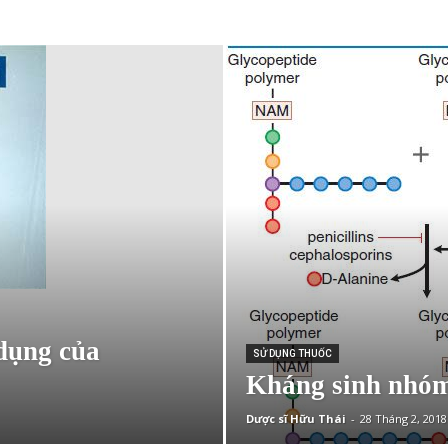
 dụng của
SỬ DỤNG THUỐC
Kháng sinh nhóm
Dược sĩ Hữu Thái
-
28 Tháng 2, 2018