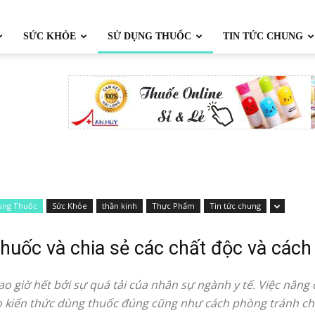
SỨC KHỎE
SỬ DỤNG THUỐC
TIN TỨC CHUNG
ụng Thuốc
Sức Khỏe
thần kinh
Thực Phẩm
Tin tức chung
huốc và chia sẻ các chất độc và cách
ao giờ hết bởi sự quá tải của nhân sự ngành y tế. Việc nâng 
ao kiến thức dùng thuốc đúng cũng như cách phòng tránh c