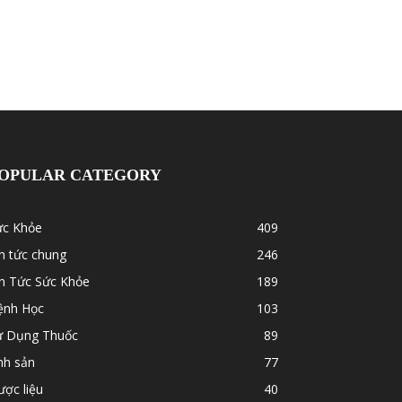
OPULAR CATEGORY
ức Khỏe
409
n tức chung
246
in Tức Sức Khỏe
189
ệnh Học
103
ử Dụng Thuốc
89
nh sản
77
ợc liệu
40