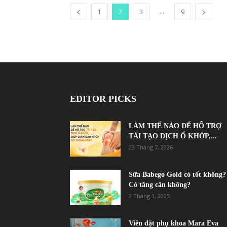
...
1
2
3
9
EDITOR PICKS
LÀM THẾ NÀO ĐỂ HỖ TRỢ
TÁI TẠO DỊCH Ổ KHỚP,...
23 Tháng 7, 2026
Sữa Babego Gold có tốt không?
Có tăng cân không?
3 Tháng 1, 2025
Viên đặt phụ khoa Mara Eva