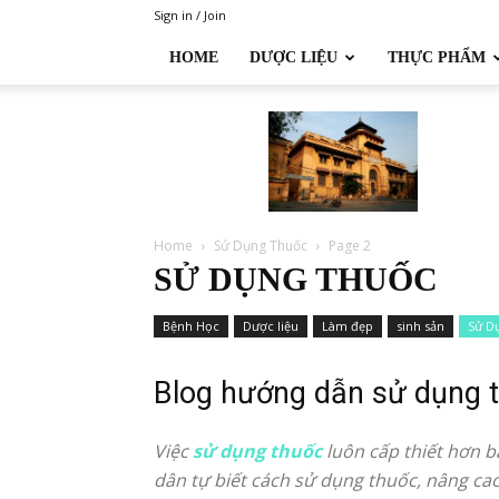
Sign in / Join
HOME
DƯỢC LIỆU
THỰC PHẨM
Đại
học
Dược
Hà
Nội
Home
Sử Dụng Thuốc
Page 2
SỬ DỤNG THUỐC
Bệnh Học
Dược liệu
Làm đẹp
sinh sản
Sử D
Blog hướng dẫn sử dụng t
Việc
sử dụng thuốc
luôn cấp thiết hơn b
dân tự biết cách sử dụng thuốc, nâng c