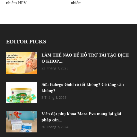
nhiễm HPV
nhiễm...
EDITOR PICKS
LÀM THẾ NÀO ĐỂ HỖ TRỢ TÁI TẠO DỊCH
Ổ KHỚP,...
23 Tháng 7, 2026
Sữa Babego Gold có tốt không? Có tăng cân
không?
3 Tháng 1, 2025
Viên đặt phụ khoa Mara Eva mang lại giải
pháp cân...
30 Tháng 7, 2024