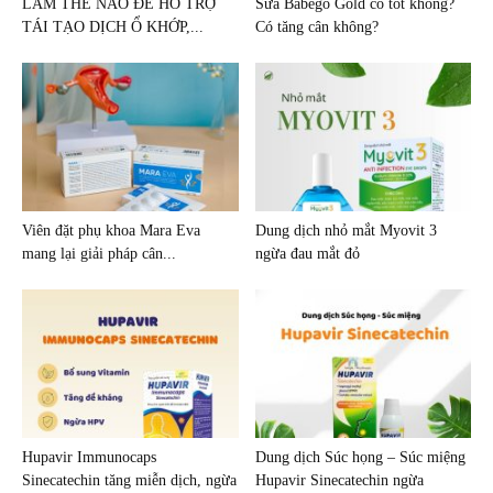
LÀM THẾ NÀO ĐỂ HỖ TRỢ
Sữa Babego Gold có tốt không?
TÁI TẠO DỊCH Ổ KHỚP,...
Có tăng cân không?
Viên đặt phụ khoa Mara Eva
Dung dịch nhỏ mắt Myovit 3
mang lại giải pháp cân...
ngừa đau mắt đỏ
Hupavir Immunocaps
Dung dịch Súc họng – Súc miệng
Sinecatechin tăng miễn dịch, ngừa
Hupavir Sinecatechin ngừa