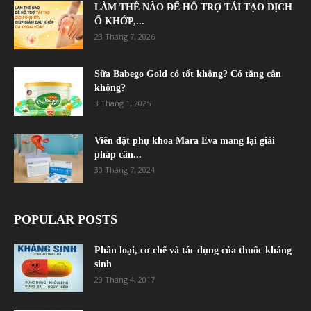
LÀM THẾ NÀO ĐỂ HỖ TRỢ TÁI TẠO DỊCH
Ổ KHỚP,...
23 Tháng 7, 2026
Sữa Babego Gold có tốt không? Có tăng cân
không?
3 Tháng 1, 2025
Viên đặt phụ khoa Mara Eva mang lại giải
pháp cân...
30 Tháng 7, 2024
POPULAR POSTS
Phân loại, cơ chế và tác dụng của thuốc kháng
sinh
29 Tháng 4, 2017