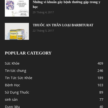
Những vi khuẩn gây bệnh thường gặp trong y
học
29 Tháng 4, 2017
THUỐC AN THẦN LOẠI BARBITURAT
22 Tháng 5, 2017
POPULAR CATEGORY
Sức Khỏe
409
Tin tức chung
246
Tin Tức Sức Khỏe
189
Bệnh Học
103
Sử Dụng Thuốc
89
sinh sản
77
Dược liệu
40