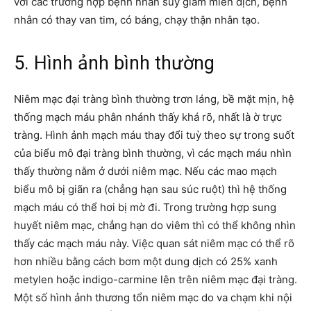
với các trường hợp bệnh nhân suy giảm miễn dịch, bệnh
nhân có thay van tim, có báng, chạy thận nhân tạo.
5. Hình ảnh bình thường
Niêm mạc đại tràng bình thường trơn láng, bề mặt mịn, hệ
thống mạch máu phân nhánh thấy khá rõ, nhất là ờ trực
tràng. Hình ảnh mạch máu thay đổi tuỳ theo sự trong suốt
của biểu mô đại tràng bình thường, vì các mạch máu nhìn
thấy thường nằm ở dưới niêm mạc. Nếu các mao mạch
biểu mô bị giãn ra (chẳng hạn sau súc ruột) thì hệ thống
mạch máu có thể hơi bị mờ đi. Trong trường hợp sung
huyết niêm mạc, chẳng hạn do viêm thì có thể không nhìn
thấy các mạch máu này. Việc quan sát niêm mạc có thể rõ
hơn nhiều bằng cách bơm một dung dịch có 25% xanh
metylen hoặc indigo-carmine lên trên niêm mạc đại tràng.
Một số hình ảnh thương tổn niêm mạc do va chạm khi nội