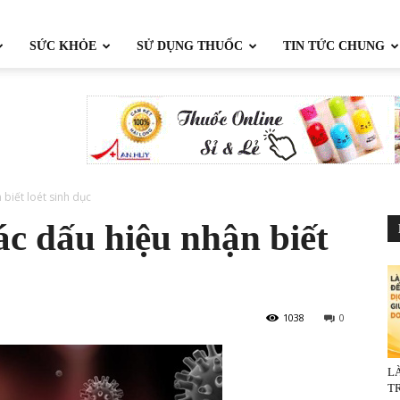
SỨC KHỎE
SỬ DỤNG THUỐC
TIN TỨC CHUNG
 biết loét sinh dục
các dấu hiệu nhận biết
1038
0
L
TR