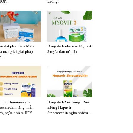
ỚP,...
không?
ên đặt phụ khoa Mara
Dung dịch nhỏ mắt Myovit
a mang lại giải pháp
3 ngừa đau mắt đỏ
...
pavir Immunocaps
Dung dịch Súc họng – Súc
necatechin tăng miễn
miệng Hupavir
ch, ngừa nhiễm HPV
Sinecatechin ngừa nhiễm...