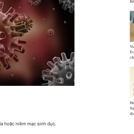
KH
Vi
Ev
cân
Hu
Si
dị
 da hoặc niêm mạc sinh dục.