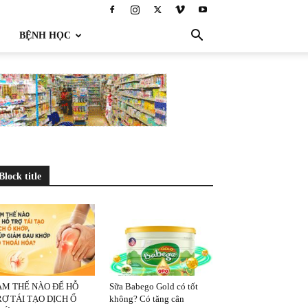
BỆNH HỌC
Block title
ÀM THẾ NÀO ĐỂ HỖ
Sữa Babego Gold có tốt
Ợ TÁI TẠO DỊCH Ổ
không? Có tăng cân