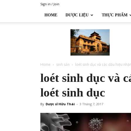
Sign in / Join
HOME
DƯỢC LIỆU
THỰC PHẨM
Đại
học
Dược
Hà
Nội
Home
sinh sản
loét sinh dục và các dấu hiệu nhận
loét sinh dục và 
loét sinh dục
By
Dược sĩ Hữu Thái
-
3 Tháng 7, 2017