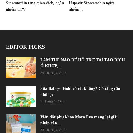
Sinecatechin tăng miễn dịch, ngừa
Hupavir Sinecatechin ngừa
nhiễm HPV
nhiễm...
EDITOR PICKS
LÀM THẾ NÀO ĐỂ HỖ TRỢ TÁI TẠO DỊCH
Ổ KHỚP,...
23 Tháng 7, 2026
Sữa Babego Gold có tốt không? Có tăng cân
không?
3 Tháng 1, 2025
Viên đặt phụ khoa Mara Eva mang lại giải
pháp cân...
30 Tháng 7, 2024