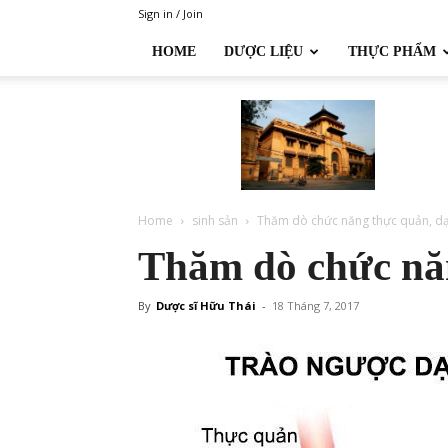
Sign in / Join
HOME
DƯỢC LIỆU
THỰC PHẨM
Đại
học
Dược
Hà
Nội
Home
sinh sản
Thăm dò chức năng thực quản, d
Thăm dò chức nă
By
Dược sĩ Hữu Thái
-
18 Tháng 7, 2017