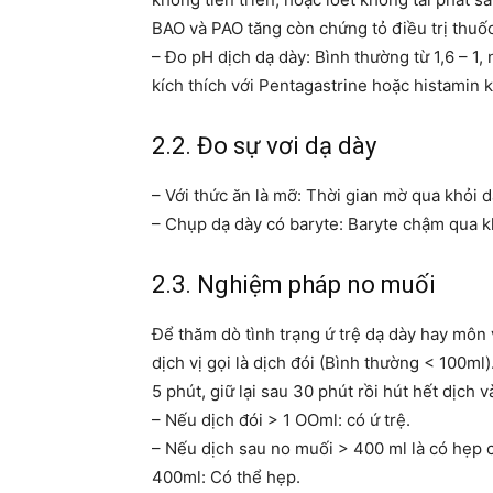
BAO và PAO tăng còn chứng tỏ điều trị thuốc
– Đo pH dịch dạ dày: Bình thường từ 1,6 – 1,
kích thích với Pentagastrine hoặc histamin 
2.2. Đo sự vơi dạ dày
– Với thức ăn là mỡ: Thời gian mờ qua khỏi dạ
– Chụp dạ dày có baryte: Baryte chậm qua k
2.3. Nghiệm pháp no muối
Để thăm dò tình trạng ứ trệ dạ dày hay môn v
dịch vị gọi là dịch đói (Bình thường < 100m
5 phút, giữ lại sau 30 phút rồi hút hết dịch v
– Nếu dịch đói > 1 OOml: có ứ trệ.
– Nếu dịch sau no muối > 400 ml là có hẹp c
400ml: Có thể hẹp.