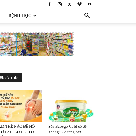
BỆNH HỌC
Block title
ÀM THẾ NÀO ĐỂ HỖ
Sữa Babego Gold có tốt
Ợ TÁI TẠO DỊCH Ổ
không? Có tăng cân