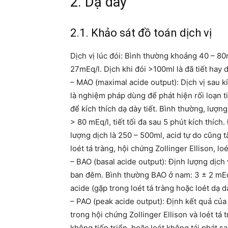
2. Dạ dày
2.1. Khảo sát đồ toán dịch vị
Dịch vị lúc đói: Bình thường khoảng 40 – 80ml
27mEq/l. Dịch khi đói >100ml là đã tiết hay d
– MAO (maximal acide output): Dịch vị sau kí
là nghiệm pháp dùng để phát hiện rối loạn 
để kích thích dạ dày tiết. Bình thường, lượng
> 80 mEq/l, tiết tối đa sau 5 phút kích thích.
lượng dịch là 250 – 500ml, acid tự do cũng t
loét tá tràng, hội chứng Zollinger Ellison, loé
– BAO (basal acide output): Định lượng dịch 
ban đêm. Bình thường BAO ở nam: 3 ± 2 mEq/
acide (gặp trong loét tá tràng hoặc loét dạ d
– PAO (peak acide output): Định kết quả của
trong hội chứng Zollinger Ellison và loét tá 
không tiến triển, hoặc loét không tái phát sau