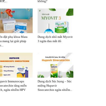
ỚP,...
không?
ên đặt phụ khoa Mara
Dung dịch nhỏ mắt Myovit
a mang lại giải pháp
3 ngừa đau mắt đỏ
...
pavir Immunocaps
Dung dịch Súc họng – Súc
necatechin tăng miễn
miệng Hupavir
ch, ngừa nhiễm HPV
Sinecatechin ngừa nhiễm...