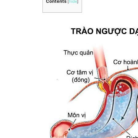
Contents
[
hide
]