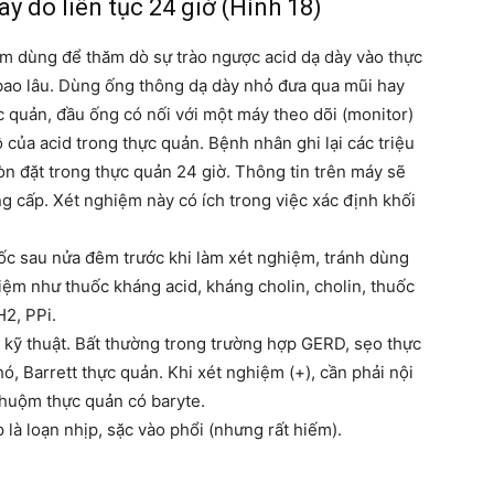
ay do liên tục 24 giờ (Hình 18)
iệm dùng để thăm dò sự trào ngược acid dạ dày vào thực
 bao lâu. Dùng ống thông dạ dày nhỏ đưa qua mũi hay
c quản, đầu ống có nối với một máy theo dõi (monitor)
 của acid trong thực quản. Bệnh nhân ghi lại các triệu
òn đặt trong thực quản 24 giờ. Thông tin trên máy sẽ
g cấp. Xét nghiệm này có ích trong việc xác định khối
c sau nửa đêm trước khi làm xét nghiệm, tránh dùng
hiệm như thuốc kháng acid, kháng cholin, cholin, thuốc
H2, PPi.
à kỹ thuật. Bất thường trong trường hợp GERD, sẹo thực
ó, Barrett thực quản. Khi xét nghiệm (+), cần phải nội
nhuộm thực quản có baryte.
là loạn nhịp, sặc vào phổi (nhưng rất hiếm).