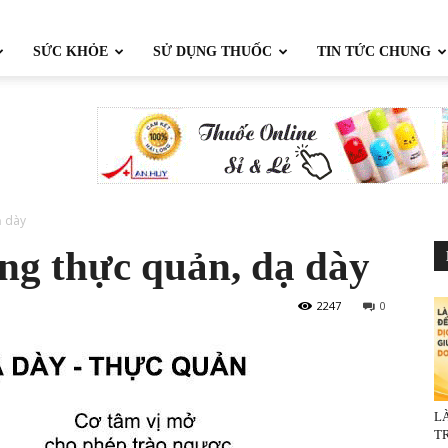
SỨC KHỎE
SỬ DỤNG THUỐC
TIN TỨC CHUNG
ạ dày
ng thực quản, dạ dày
2247
0
L
TR