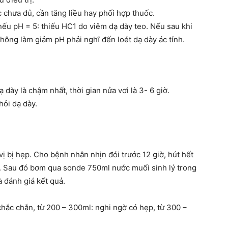
 chưa đủ, cần tăng liều hay phối hợp thuốc.
 nếu pH = 5: thiếu HC1 do viêm dạ dày teo. Nếu sau khi
không làm giảm pH phải nghĩ đến loét dạ dày ác tính.
 dày là chậm nhất, thời gian nửa vơi là 3- 6 giờ.
hỏi dạ dày.
ị bị hẹp. Cho bệnh nhân nhịn đói trước 12 giờ, hút hết
l). Sau đó bơm qua sonde 750ml nước muối sinh lý trong
à đánh giá kết quả.
hắc chắn, từ 200 – 300ml: nghi ngờ có hẹp, từ 300 –