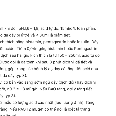
 khi đói, pH:l,6 – 1,8, acid tự do: 15mEq/l, toàn phần:
o dạ dày bị ứ trệ và < 30ml là giảm tiết.
ch thích bằng histamin, pentagastrin hoặc insulin. Đây
tiết acide. Tiêm 0,04mg/kg histamin hoặc Pentagastrin
 dịch sau hai giờ kích thích là từ 150 – 250ml, acid tự do
 Được gọi là đa toan khi sau 3 phút dịch vị đã tiết và
ăng, gặp trong các bệnh lý dạ dày có tăng tiết acid như
t dạ dày typ 3).
vị cơ bản vào sáng sớm ngủ dậy (dịch đói) hay dịch vị
h, nữ 2 ± 1,8 mEq/h. Nếu BAO tăng, gợi ý tăng tiết
ày typ 3).
 2 mẫu có lượng acid cao nhất (lưu lượng đỉnh). Tăng
tràng. Nếu PAO 12 mEq/h có thể nói là loét tá tràng
 điều trị.