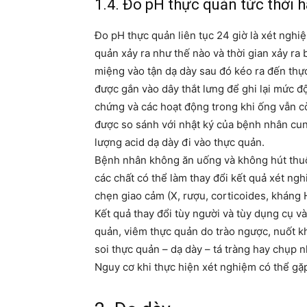
1.4. Đo pH thực quản tức thời h
Đo pH thực quản liên tục 24 giờ là xét ngh
quản xảy ra như thế nào và thời gian xảy ra
miệng vào tận dạ dày sau đó kéo ra đến thự
được gắn vào dây thắt lưng để ghi lại mức độ
chứng và các hoạt động trong khi ống vẫn c
được so sánh với nhật ký của bệnh nhân cun
lượng acid dạ dày đi vào thực quản.
Bệnh nhân không ăn uống và không hút thuố
các chất có thể làm thay đổi kết quả xét ng
chẹn giao cảm (X, rượu, corticoides, kháng 
Kết quả thay đổi tùy người và tùy dụng cụ v
quản, viêm thực quản do trào ngược, nuốt kh
soi thực quản – dạ dày – tá tràng hay chụp 
Nguy cơ khi thực hiện xét nghiệm có thể gặp 