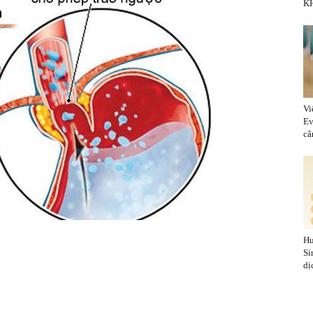
KH
Vi
Ev
cân
Hu
Si
dị