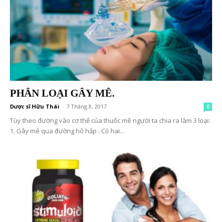
PHÂN LOẠI GÂY MÊ.
Dược sĩ Hữu Thái
-
7 Tháng 8, 2017
0
Tùy theo đường vào cơ thể của thuốc mê người ta chia ra làm 3 loại:
1. Gây mê qua đường hô hấp : Có hai...