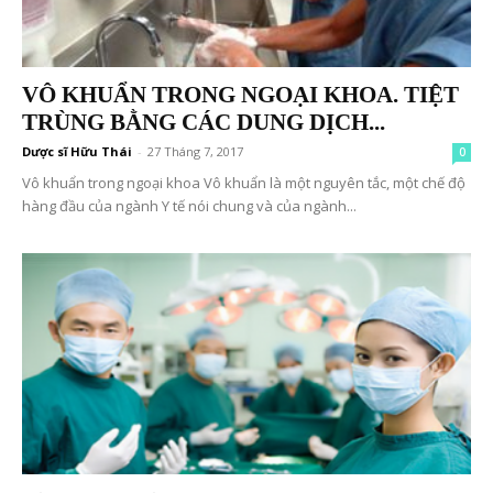
VÔ KHUẨN TRONG NGOẠI KHOA. TIỆT
TRÙNG BẰNG CÁC DUNG DỊCH...
Dược sĩ Hữu Thái
-
27 Tháng 7, 2017
0
Vô khuẩn trong ngoại khoa Vô khuẩn là một nguyên tắc, một chế độ
hàng đầu của ngành Y tế nói chung và của ngành...