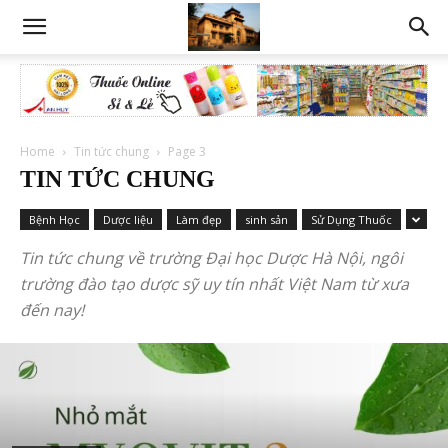
Home
Tin tức chung
Page 3
TIN TỨC CHUNG
Bệnh Học
Dược liệu
Làm đẹp
sinh sản
Sử Dụng Thuốc
Tin tức chung về trường Đại học Dược Hà Nội, ngôi
trường đào tạo dược sỹ uy tín nhất Việt Nam từ xưa
đến nay!