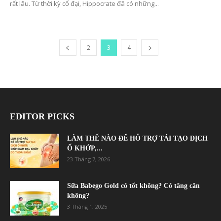
rất lâu. Từ thời kỳ cổ đại, Hippocrate đã có những...
2
3
4
EDITOR PICKS
LÀM THẾ NÀO ĐỂ HỖ TRỢ TÁI TẠO DỊCH
Ổ KHỚP,...
23 Tháng 7, 2026
Sữa Babego Gold có tốt không? Có tăng cân
không?
3 Tháng 1, 2025