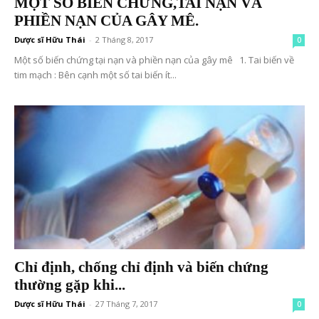
MỘT SỐ BIÊN CHỨNG,TAI NẠN VÀ
PHIỀN NẠN CỦA GÂY MÊ.
Dược sĩ Hữu Thái
-
2 Tháng 8, 2017
0
Một số biến chứng tại nạn và phiền nạn của gây mê 1. Tai biến về
tim mạch : Bên cạnh một số tai biến ít...
Chỉ định, chống chỉ định và biến chứng
thường gặp khi...
Dược sĩ Hữu Thái
-
27 Tháng 7, 2017
0