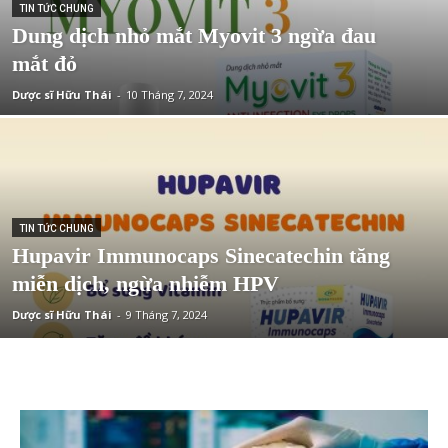
TIN TỨC CHUNG
Dung dịch nhỏ mắt Myovit 3 ngừa đau
mắt đỏ
Dược sĩ Hữu Thái
-
10 Tháng 7, 2024
TIN TỨC CHUNG
Hupavir Immunocaps Sinecatechin tăng
miễn dịch, ngừa nhiễm HPV
Dược sĩ Hữu Thái
-
9 Tháng 7, 2024